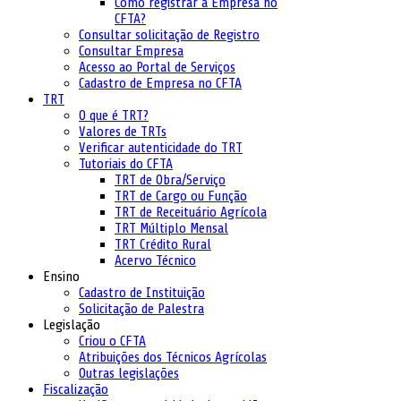
Como registrar a Empresa no
CFTA?
Consultar solicitação de Registro
Consultar Empresa
Acesso ao Portal de Serviços
Cadastro de Empresa no CFTA
TRT
O que é TRT?
Valores de TRTs
Verificar autenticidade do TRT
Tutoriais do CFTA
TRT de Obra/Serviço
TRT de Cargo ou Função
TRT de Receituário Agrícola
TRT Múltiplo Mensal
TRT Crédito Rural
Acervo Técnico
Ensino
Cadastro de Instituição
Solicitação de Palestra
Legislação
Criou o CFTA
Atribuições dos Técnicos Agrícolas
Outras legislações
Fiscalização