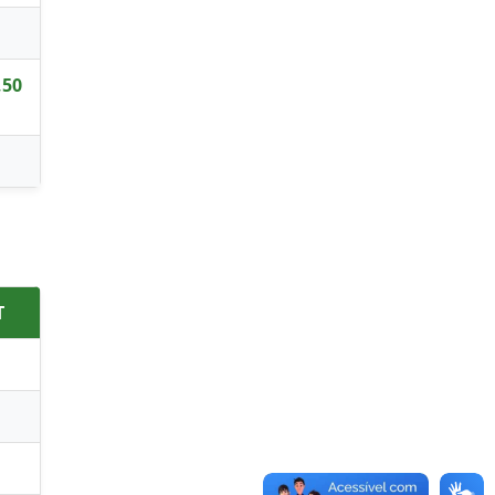
,50
T