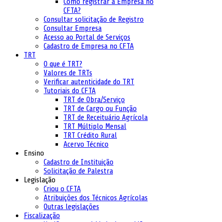
Como registrar a Empresa no
CFTA?
Consultar solicitação de Registro
Consultar Empresa
Acesso ao Portal de Serviços
Cadastro de Empresa no CFTA
TRT
O que é TRT?
Valores de TRTs
Verificar autenticidade do TRT
Tutoriais do CFTA
TRT de Obra/Serviço
TRT de Cargo ou Função
TRT de Receituário Agrícola
TRT Múltiplo Mensal
TRT Crédito Rural
Acervo Técnico
Ensino
Cadastro de Instituição
Solicitação de Palestra
Legislação
Criou o CFTA
Atribuições dos Técnicos Agrícolas
Outras legislações
Fiscalização